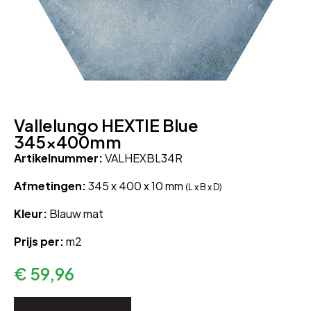
Vallelungo HEXTIE Blue
345x400mm
Artikelnummer:
VALHEXBL34R
Afmetingen:
345 x 400 x 10 mm
(L x B x D)
Kleur:
Blauw mat
Prijs per:
m2
€
59,96