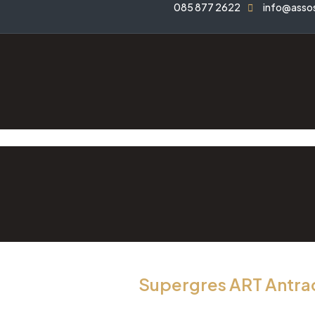
085 877 2622
info@asso
Supergres ART Antr