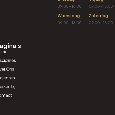
09:00 – 18:00
09:00 – 18:00
Woensdag
Zaterdag
09:00 – 18:00
09:00 – 18:00
agina's
ome
sciplines
ver Ons
rojecten
rken bij
ontact