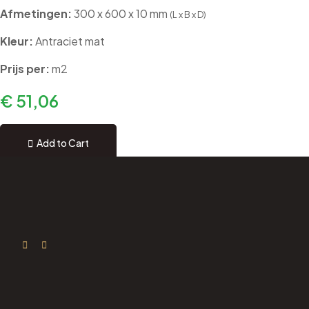
Afmetingen:
300 x 600 x 10 mm
(L x B x D)
Kleur:
Antraciet mat
Prijs per:
m2
€
51,06
Add to Cart