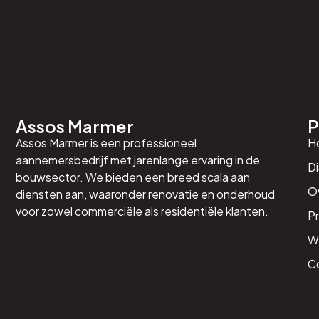
Assos Marmer
P
Assos Marmer is een professioneel
H
aannemersbedrijf met jarenlange ervaring in de
Di
bouwsector. We bieden een breed scala aan
O
diensten aan, waaronder renovatie en onderhoud
voor zowel commerciële als residentiële klanten.
P
We
C