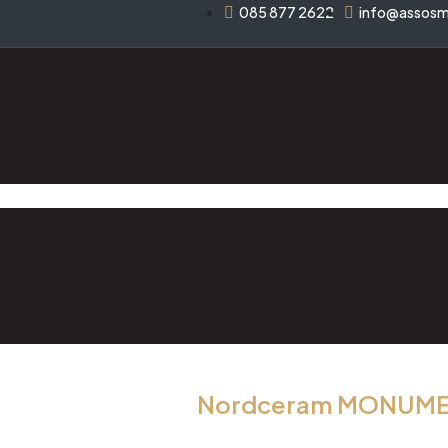
085 877 2622
info@assos
Nordceram MONUME