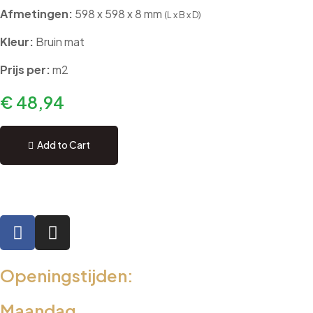
Afmetingen:
598 x 598 x 8 mm
(L x B x D)
Kleur:
Bruin mat
Prijs per:
m2
€
48,94
Add to Cart
Openingstijden:
Maandag