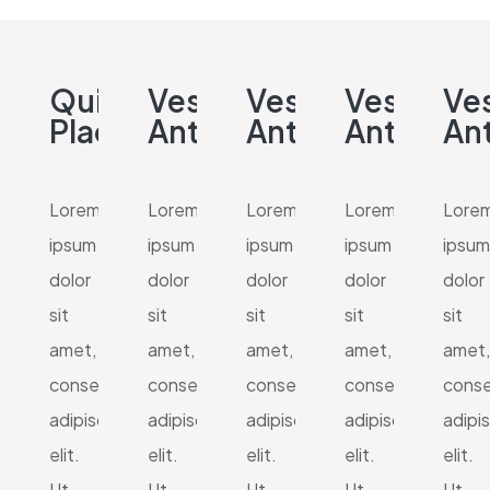
Quisque
Vestibulum
Vestibulum
Vestibul
Ve
Placerat
Ante
Ante
Ante
An
Lorem
Lorem
Lorem
Lorem
Lore
ipsum
ipsum
ipsum
ipsum
ipsum
dolor
dolor
dolor
dolor
dolor
sit
sit
sit
sit
sit
amet,
amet,
amet,
amet,
amet,
consectetur
consectetur
consectetur
consectetur
conse
adipiscing
adipiscing
adipiscing
adipiscing
adipi
elit.
elit.
elit.
elit.
elit.
Ut
Ut
Ut
Ut
Ut