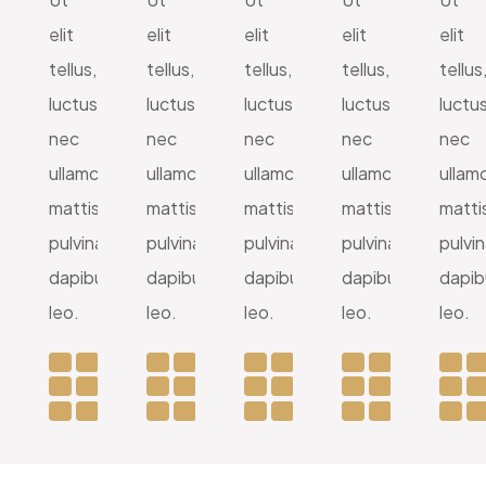
elit
elit
elit
elit
elit
tellus,
tellus,
tellus,
tellus,
tellus
luctus
luctus
luctus
luctus
luctu
nec
nec
nec
nec
nec
ullamcorper
ullamcorper
ullamcorper
ullamcorper
ullam
mattis,
mattis,
mattis,
mattis,
matti
pulvinar
pulvinar
pulvinar
pulvinar
pulvin
dapibus
dapibus
dapibus
dapibus
dapib
leo.
leo.
leo.
leo.
leo.