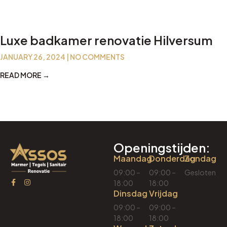
Luxe badkamer renovatie Hilversum
JANUARY 26, 2024
NO COMMENTS
READ MORE →
Openingstijden:
Maandag
Donderdag
Zondag
09:00 –
09:00 –
Gesloten
18:00
18:00
Dinsdag
Vrijdag
09:00 –
09:00 –
18:00
18:00